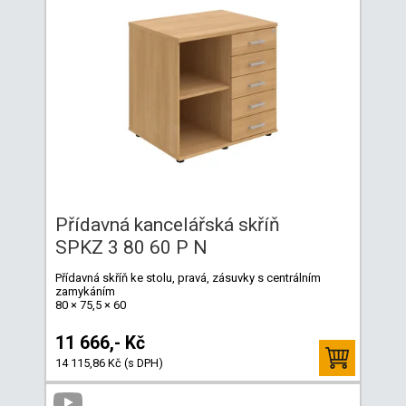
Přídavná kancelářská skříň
SPKZ 3 80 60 P N
Přídavná skříň ke stolu, pravá, zásuvky s centrálním
zamykáním
80 × 75,5 × 60
11 666,- Kč
14 115,86 Kč (s DPH)