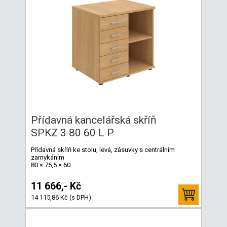
Přídavná kancelářská skříň
SPKZ 3 80 60 L P
Přídavná skříň ke stolu, levá, zásuvky s centrálním
zamykáním
80 × 75,5 × 60
11 666,- Kč
14 115,86 Kč (s DPH)