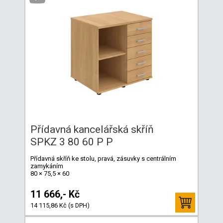
Přídavná kancelářská skříň
SPKZ 3 80 60 P P
Přídavná skříň ke stolu, pravá, zásuvky s centrálním
zamykáním
80 × 75,5 × 60
11 666,- Kč
14 115,86 Kč (s DPH)