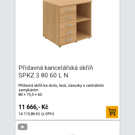
Přídavná kancelářská skříň
SPKZ 3 80 60 L N
Přídavná skříň ke stolu, levá, zásuvky s centrálním
zamykáním
80 × 75,5 × 60
11 666,- Kč
14 115,86 Kč (s DPH)