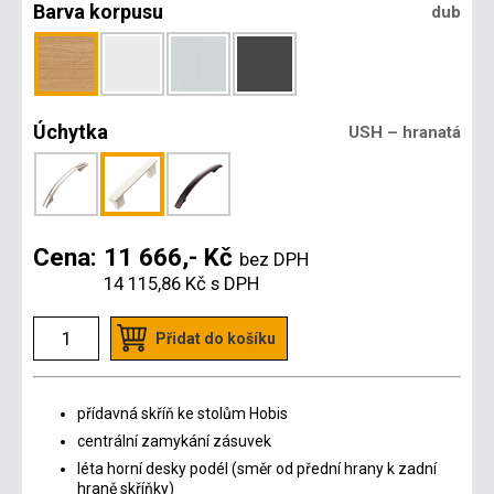
Barva korpusu
dub
Úchytka
USH – hranatá
Cena:
11 666,- Kč
bez DPH
14 115,86 Kč
s DPH
Přidat do košíku
přídavná skříň ke stolům Hobis
centrální zamykání zásuvek
léta horní desky podél (směr od přední hrany k zadní
hraně skříňky)