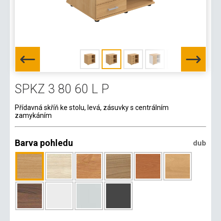
SPKZ 3 80 60 L P
Přídavná skříň ke stolu, levá, zásuvky s centrálním
zamykáním
Barva pohledu
dub