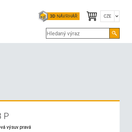
3D
NÁVRHÁŘ
CZE
Česky
English
Deutsch
3 P
ová výsuv pravá