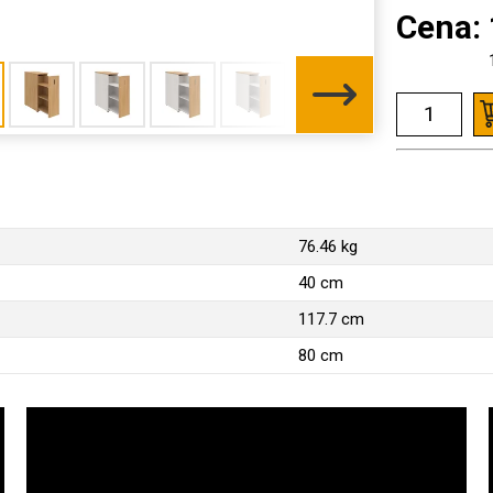
Cena:
76.46 kg
40 cm
117.7 cm
80 cm