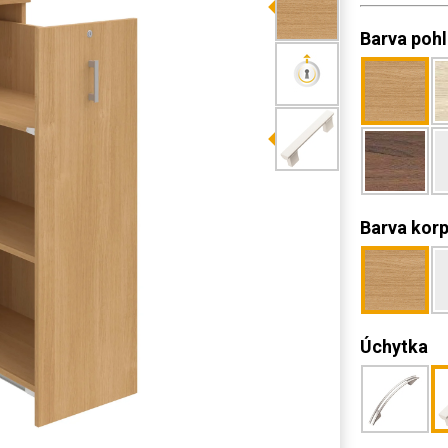
Barva poh
Barva kor
Úchytka