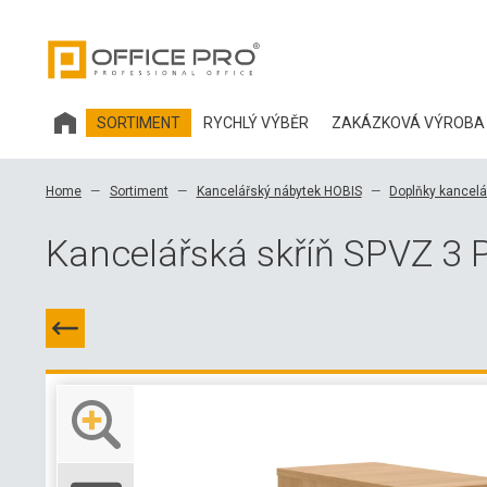
SORTIMENT
RYCHLÝ VÝBĚR
ZAKÁZKOVÁ VÝROBA
KANCELÁŘSKÝ NÁBYTEK HOBIS
Home
Sortiment
Kancelářský nábytek HOBIS
Doplňky kancelá
KANCELÁŘSKÉ ŽIDLE A DOPLŇKY OFFICE PRO
Kancelářská skříň SPVZ 3 