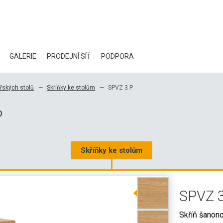
GALERIE
PRODEJNÍ SÍŤ
PODPORA
BLOG
řských stolů
Skříňky ke stolům
SPVZ 3 P
CERTIFIKÁTY
P
EKOLOGIE
KE STAŽENÍ
Skříňky ke stolům
3D DATA
SPVZ 
VELKOOBCHODNÍ KONTAKTY
Skříň šanon