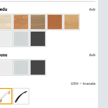
ledu
dub
pusu
dub
USH – hranatá