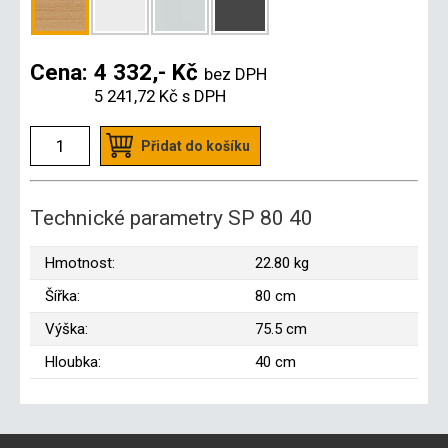
Cena:
4 332,- Kč
bez DPH
5 241,72 Kč
s DPH
Přidat do košíku
Technické parametry SP 80 40
Hmotnost:
22.80 kg
Šířka:
80 cm
Výška:
75.5 cm
Hloubka:
40 cm