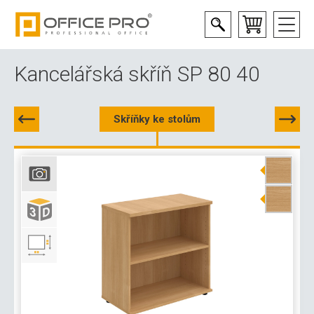
Kancelářská skříň SP 80 40
Skříňky ke stolům