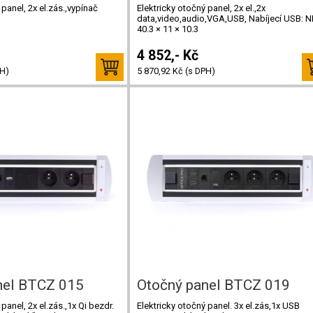
 panel, 2x el.zás.,vypínač
Elektricky otočný panel, 2x el.,2x
data,video,audio,VGA,USB, Nabíjecí USB: N
40.3 × 11 × 10.3
4 852,- Kč
PH)
5 870,92 Kč (s DPH)
nel BTCZ 015
Otočný panel BTCZ 019
panel, 2x el.zás.,1x Qi bezdr.
Elektricky otočný panel. 3x el.zás,1x USB