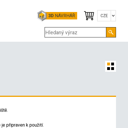
3D
NÁVRHÁŘ
CZE
Česky
English
Deutsch
ště.
je připraven k použití.