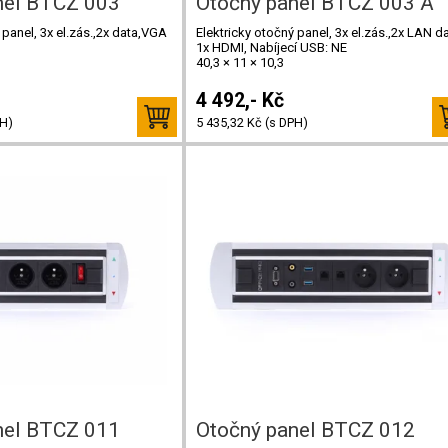
nel BTCZ 003
Otočný panel BTCZ 003 A
 panel, 3x el.zás.,2x data,VGA
Elektricky otočný panel, 3x el.zás.,2x LAN da
1x HDMI, Nabíjecí USB: NE
40,3 × 11 × 10,3
4 492,- Kč
PH)
5 435,32 Kč (s DPH)
nel BTCZ 011
Otočný panel BTCZ 012