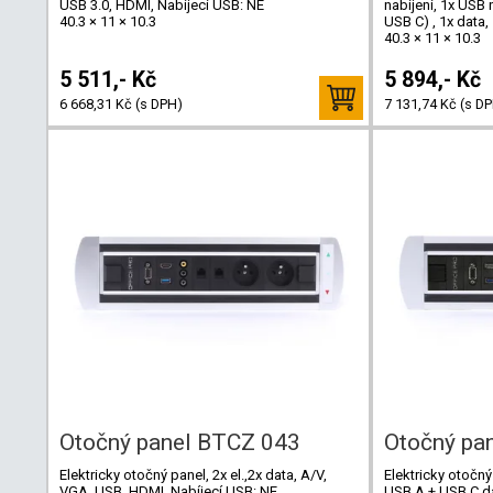
USB 3.0, HDMI, Nabíjecí USB: NE
nabíjení, 1x USB 
40.3 × 11 × 10.3
USB C) , 1x data,
40.3 × 11 × 10.3
5 511,- Kč
5 894,- Kč
6 668,31 Kč (s DPH)
7 131,74 Kč (s D
Otočný panel BTCZ 043
Otočný pa
Elektricky otočný panel, 2x el.,2x data, A/V,
Elektricky otočný
VGA, USB, HDMI, Nabíjecí USB: NE
USB A + USB C da