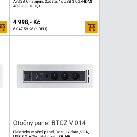
A/USB C nabíjení, 2xdata, 1x USB 3.0,2xHDMI
40,3 × 11 × 10,3
4 998,- Kč
6 047,58 Kč (s DPH)
Otočný panel BTCZ V 014
Elektricky otočný panel, 3x el.,1x data ,VGA,
USB 3.0, HDMI, Nabíjecí USB: NE