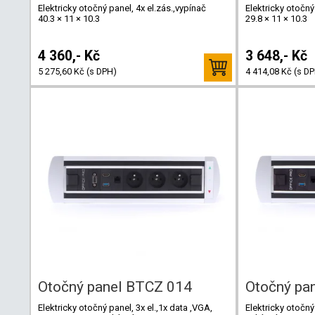
Elektricky otočný panel, 4x el.zás.,vypínač
Elektricky otočný
40.3 × 11 × 10.3
29.8 × 11 × 10.3
4 360,- Kč
3 648,- Kč
5 275,60 Kč (s DPH)
4 414,08 Kč (s D
Otočný panel BTCZ 014
Otočný pa
Elektricky otočný panel, 3x el.,1x data ,VGA,
Elektricky otočný 