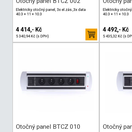
Otočný panel BTCZ 002
Otočný pa
Elektricky otočný panel, 3x el.zás.,3x data
Elektricky otočný
40.3 × 11 × 10.3
40.3 × 11 × 10.3
4 414,- Kč
4 492,- Kč
5 340,94 Kč (s DPH)
5 435,32 Kč (s D
Otočný panel BTCZ 010
Otočný pa