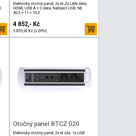
Elektricky otočný panel, 2x el.,2x LAN data,
E
HDMI, USB A + C data, Nabíjecí USB: NE
40,3 × 11 × 10,3
4 852,- Kč
5 870,92 Kč (s DPH)
Otočný panel BTCZ 020
Elektricky otočný panel, 2x el.zás, 1x USB