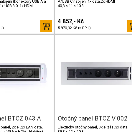
nabíjení (konektory USB A a
A/USB C nabíjení,1x data,2x HDMI
 1x USB 3.0, 1x HDMI
40,3 × 11 × 10,3
4 852,- Kč
PH)
5 870,92 Kč (s DPH)
nel BTCZ 043 A
Otočný panel BTCZ V 002
 panel, 2x el.,2x LAN data,
Elektricky otočný panel, 3x el.zás.,3x data
ta, VGA + HDMI, Nabíjecí
39.3 × 12 × 10.3