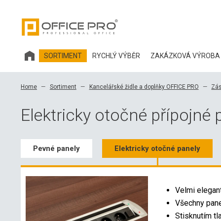
SORTIMENT
RYCHLÝ VÝBĚR
ZAKÁZKOVÁ VÝROBA
KANCELÁŘSKÝ NÁBYTEK HOBIS
Home
Sortiment
Kancelářské židle a doplňky OFFICE PRO
Zás
KANCELÁŘSKÉ ŽIDLE A DOPLŇKY OFFICE PRO
Elektricky otočné přípojné 
Pevné panely
Elektricky otočné panely
Velmi elegant
Všechny panel
Stisknutím tl