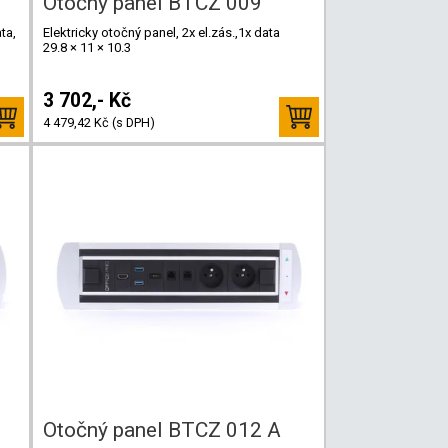
Otočný panel BTCZ 009
ta,
Elektricky otočný panel, 2x el.zás.,1x data
29.8 × 11 × 10.3
3 702,- Kč
4 479,42 Kč (s DPH)
Otočný panel BTCZ 012 A