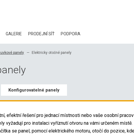
GALERIE
PRODEJNÍ SÍŤ
PODPORA
BLOG
uvkové panely
Elektricky otočné panely
CERTIFIKÁTY
panely
EKOLOGIE
KE STAŽENÍ
Konfigurovatelné panely
3D DATA
ní, efektní řešení pro jednací místnosti nebo vaše osobní pracovi
VELKOOBCHODNÍ KONTAKTY
y vyžadují pro instalaci vyříznutí otvoru na vámi určeném místě.
ačítka se panel, pomocí elektrického motoru, otočí do pozice, kde 