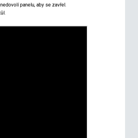
nedovolí panelu, aby se zavřel.
ůl.