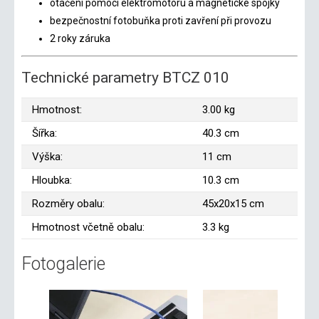
otáčení pomocí elektromotoru a magnetické spojky
bezpečnostní fotobuňka proti zavření při provozu
2 roky záruka
Technické parametry BTCZ 010
Hmotnost:
3.00 kg
Šířka:
40.3 cm
Výška:
11 cm
Hloubka:
10.3 cm
Rozměry obalu:
45x20x15 cm
Hmotnost včetně obalu:
3.3 kg
Fotogalerie