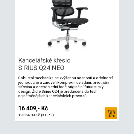
Kancelářské křeslo
SIRIUS Q24 NEO
Robustní mechanika se zvýšenou nosností a odolností,
jednoduché a zároveň komplexní ovládání, prvotřídní
síťovina a v neposlední řadě originální futuristický
design. Židle Sirius Q24 je předurčena do těch
nejnáročnějších kancelářských provozů.
16 409,- Kč
19 854,89 Kč (s DPH)