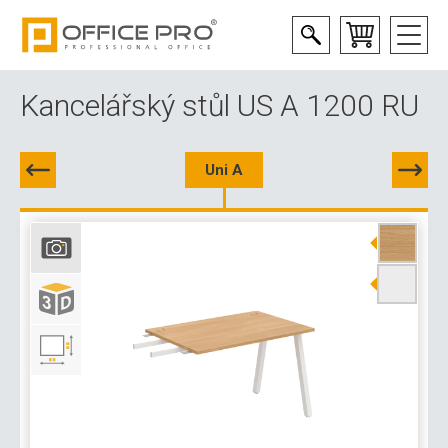
Kancelářský stůl US A 1200 RU
Uni A