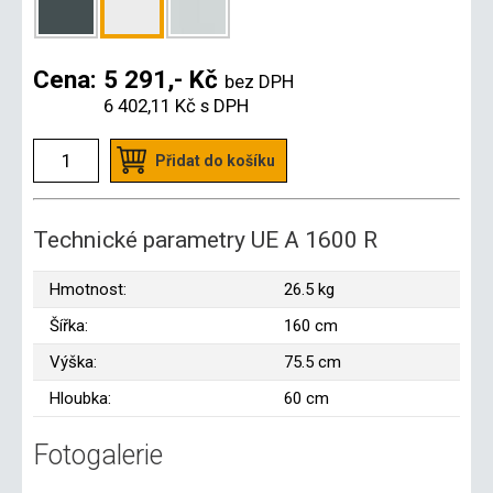
Cena:
5 291,- Kč
bez DPH
6 402,11 Kč
s DPH
Přidat do košíku
Technické parametry UE A 1600 R
Hmotnost:
26.5 kg
Šířka:
160 cm
Výška:
75.5 cm
Hloubka:
60 cm
Fotogalerie