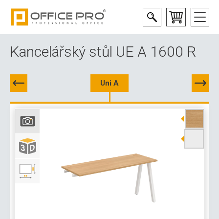
Kancelářský stůl UE A 1600 R
Uni A