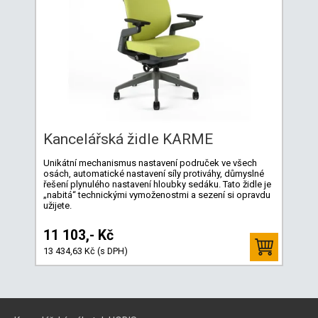
Kancelářská židle KARME
Unikátní mechanismus nastavení područek ve všech
osách, automatické nastavení síly protiváhy, důmyslné
řešení plynulého nastavení hloubky sedáku. Tato židle je
„nabitá“ technickými vymoženostmi a sezení si opravdu
užijete.
11 103,- Kč
13 434,63 Kč (s DPH)