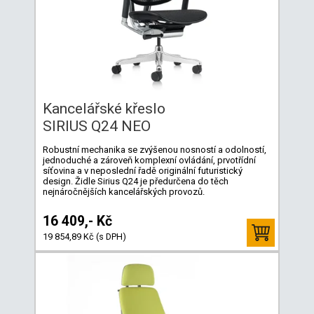
Kancelářské křeslo
SIRIUS Q24 NEO
Robustní mechanika se zvýšenou nosností a odolností,
jednoduché a zároveň komplexní ovládání, prvotřídní
síťovina a v neposlední řadě originální futuristický
design. Židle Sirius Q24 je předurčena do těch
nejnáročnějších kancelářských provozů.
16 409,- Kč
19 854,89 Kč (s DPH)