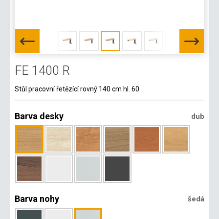
FE 1400 R
Stůl pracovní řetězící rovný 140 cm hl. 60
Barva desky
dub
Barva nohy
šedá