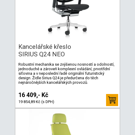
Kancelářské křeslo
SIRIUS Q24 NEO
Robustní mechanika se zvýšenou nosností a odolností,
jednoduché a zároveň komplexní ovládání, prvotřídní
síťovina a v neposlední řadě originální futuristický
design. Židle Sirius Q24 je předurčena do těch
nejnáročnějších kancelářských provozů.
16 409,- Kč
19 854,89 Kč (s DPH)