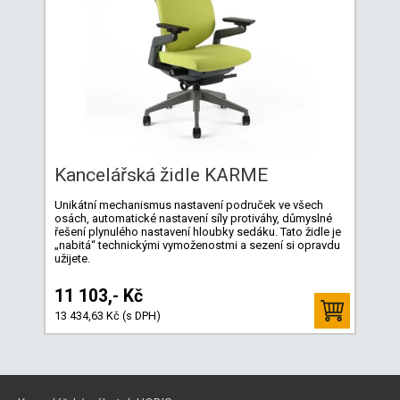
Kancelářská židle KARME
Unikátní mechanismus nastavení područek ve všech
osách, automatické nastavení síly protiváhy, důmyslné
řešení plynulého nastavení hloubky sedáku. Tato židle je
„nabitá“ technickými vymoženostmi a sezení si opravdu
užijete.
11 103,- Kč
13 434,63 Kč (s DPH)