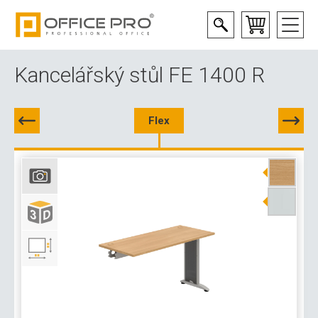
Kancelářský stůl FE 1400 R
Flex