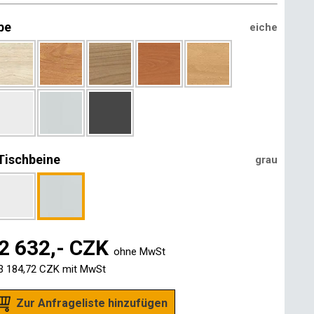
be
eiche
Tischbeine
grau
2 632,- CZK
ohne MwSt
3 184,72 CZK
mit MwSt
Zur Anfrageliste hinzufügen