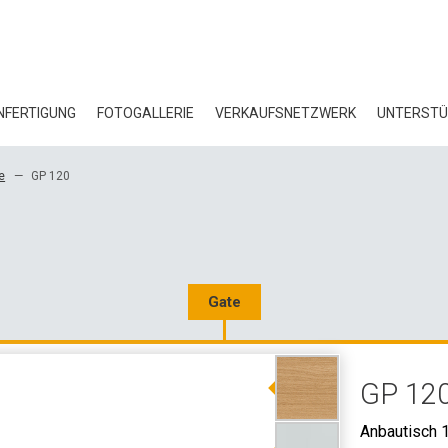
FERTIGUNG
FOTOGALLERIE
VERKAUFSNETZWERK
UNTERST
BL
e
GP 120
ZE
ÖK
HE
Gate
3D
GP 12
GR
Anbautisch 