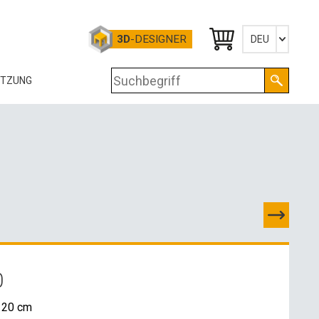
3D
-DESIGNER
DEU
Česky
ÜTZUNG
English
Deutsch
OG
RTIFIKATE
OLOGIE
RUNTERLADEN
-DATEN
0
OSSHANDELSKONTAKTE
120 cm