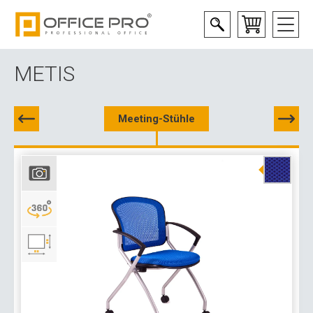
METIS
Meeting-Stühle