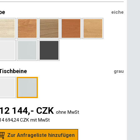
be
eiche
Tischbeine
grau
12 144,- CZK
ohne MwSt
14 694,24 CZK
mit MwSt
Zur Anfrageliste hinzufügen