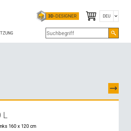
3D
-DESIGNER
DEU
Česky
ÜTZUNG
English
Deutsch
OG
RTIFIKATE
OLOGIE
RUNTERLADEN
-DATEN
 L
OSSHANDELSKONTAKTE
inks 160 x 120 cm