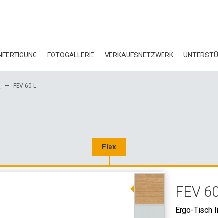
FERTIGUNG
FOTOGALLERIE
VERKAUFSNETZWERK
UNTERST
BL
x
FEV 60 L
ZE
ÖK
HE
Flex
3D
FEV 60
GR
Ergo-Tisch l