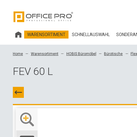
WARENSORTIMENT
SCHNELLAUSWAHL
SONDERAN
HOBIS BÜROMÖBEL
Home
Warensortiment
HOBIS Büromöbel
Bürotische
Fle
BÜROSTÜHLE UND ZUBEHÖR OFFICE PRO
FEV 60 L