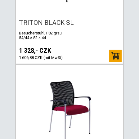
TRITON BLACK SL
Besucherstuhl, F82 grau
54/44 × 82 × 44
1 328,- CZK
1 606,88 CZK (mit MwSt)