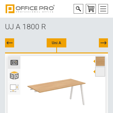
UJ A 1800 R
Uni A