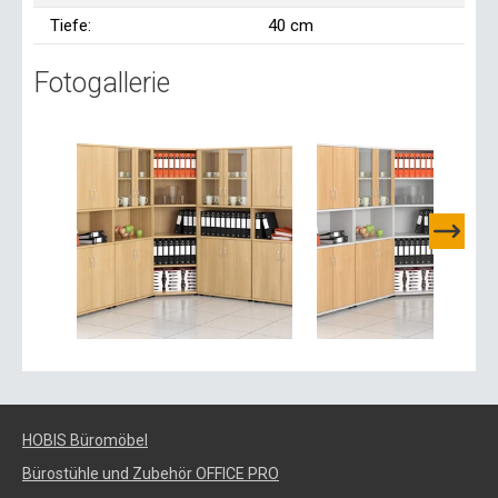
Tiefe:
40 cm
Fotogallerie
HOBIS Büromöbel
Bürostühle und Zubehör OFFICE PRO