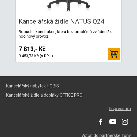
Kancelářská židle NATUS Q24
Robustní konstrukce, která bez problémů zvládne 24
hodinový provoz.
7 813,- Kč
9 453,73 Kč (s DPH)
Kancelářský nábytek HOBIS
Kancelářské židle a doplňky OFFICE PRO
Impressum
Vstup do partnerské zóny