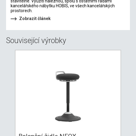
stavitelné. Využití naleznou, spolu s ostatními řadami
kancelářského nábytku HOBIS, ve všech kancelářských
prostorech.
Zobrazit článek
Související výrobky