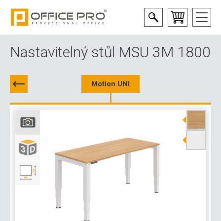
Nastavitelný stůl MSU 3M 1800
Motion UNI