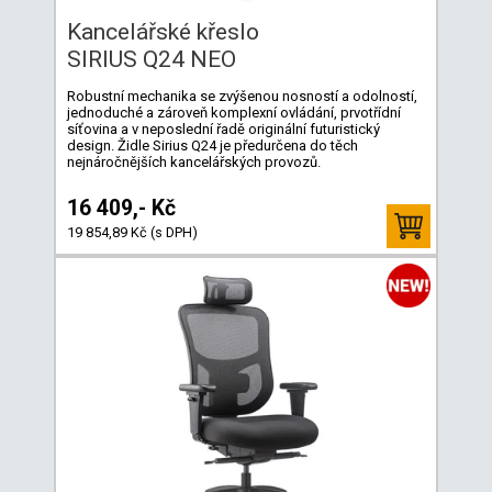
Kancelářské křeslo
SIRIUS Q24 NEO
Robustní mechanika se zvýšenou nosností a odolností,
jednoduché a zároveň komplexní ovládání, prvotřídní
síťovina a v neposlední řadě originální futuristický
design. Židle Sirius Q24 je předurčena do těch
nejnáročnějších kancelářských provozů.
16 409,- Kč
19 854,89 Kč (s DPH)