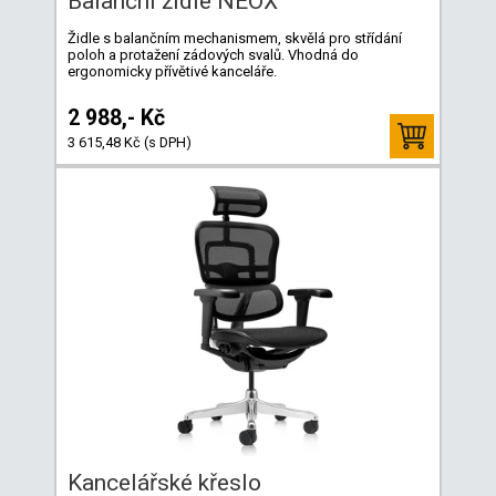
Balanční židle NEOX
Židle s balančním mechanismem, skvělá pro střídání
poloh a protažení zádových svalů. Vhodná do
ergonomicky přívětivé kanceláře.
2 988,- Kč
3 615,48 Kč (s DPH)
Kancelářské křeslo