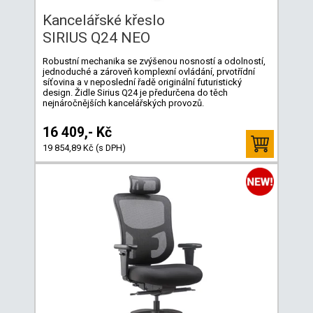
Kancelářské křeslo
SIRIUS Q24 NEO
Robustní mechanika se zvýšenou nosností a odolností,
jednoduché a zároveň komplexní ovládání, prvotřídní
síťovina a v neposlední řadě originální futuristický
design. Židle Sirius Q24 je předurčena do těch
nejnáročnějších kancelářských provozů.
16 409,- Kč
19 854,89 Kč (s DPH)