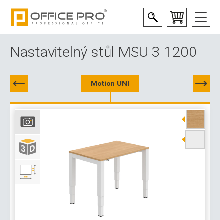
Nastavitelný stůl MSU 3 1200
Motion UNI