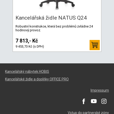
Kancelářská židle NATUS Q24
Robustní konstrukce, která bez problémů zvládne 24
hodinový provoz.
7 813,- Kč
9 453,73 Kč (s DPH)
Kancelářský nábytek HOBIS
Kancelářské židle a doplňky OFFICE PRO
Impressum
Vstup do partnerské zóny