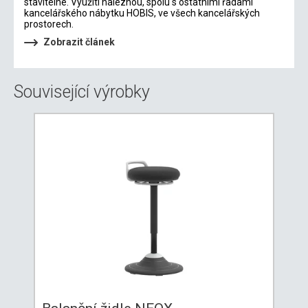
stavitelné. Využití naleznou, spolu s ostatními řadami
kancelářského nábytku HOBIS, ve všech kancelářských
prostorech.
Zobrazit článek
Související výrobky