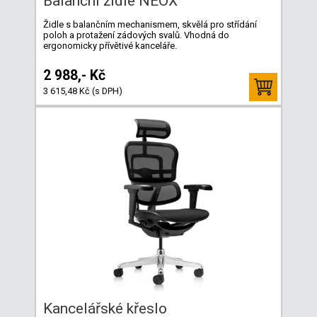
Balanční židle NEOX
Židle s balančním mechanismem, skvělá pro střídání
poloh a protažení zádových svalů. Vhodná do
ergonomicky přívětivé kanceláře.
2 988,- Kč
3 615,48 Kč (s DPH)
Kancelářské křeslo