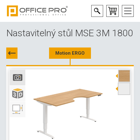
Nastavitelný stůl MSE 3M 1800
Motion ERGO