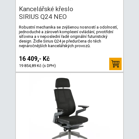
Kancelářské křeslo
SIRIUS Q24 NEO
Robustní mechanika se zvýšenou nosností a odolností,
jednoduché a zároveň komplexní ovládání, prvotřídní
síťovina a v neposlední řadě originální futuristický
design. Židle Sirius Q24 je předurčena do těch
nejnáročnějších kancelářských provozů.
16 409,- Kč
19 854,89 Kč (s DPH)