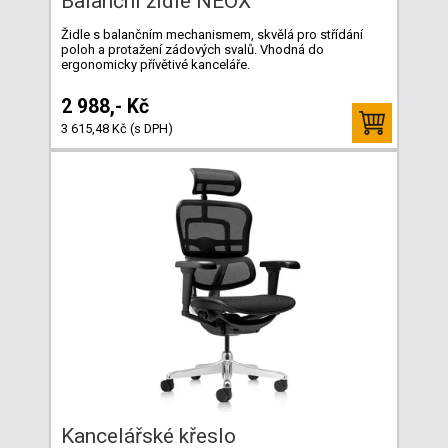
Balanční židle NEOX
Židle s balančním mechanismem, skvělá pro střídání
poloh a protažení zádových svalů. Vhodná do
ergonomicky přívětivé kanceláře.
2 988,- Kč
3 615,48 Kč (s DPH)
Kancelářské křeslo