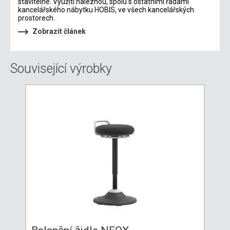
stavitelné. Využití naleznou, spolu s ostatními řadami
kancelářského nábytku HOBIS, ve všech kancelářských
prostorech.
Zobrazit článek
Související výrobky