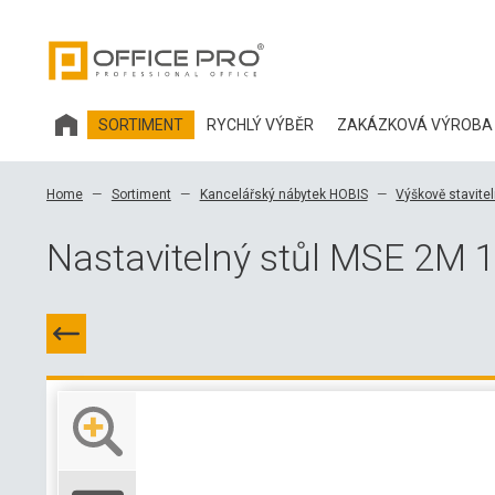
SORTIMENT
RYCHLÝ VÝBĚR
ZAKÁZKOVÁ VÝROBA
KANCELÁŘSKÝ NÁBYTEK HOBIS
Home
Sortiment
Kancelářský nábytek HOBIS
Výškově stavitel
KANCELÁŘSKÉ ŽIDLE A DOPLŇKY OFFICE PRO
Nastavitelný stůl MSE 2M 