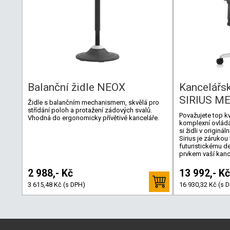
Balanční židle NEOX
Kancelářsk
SIRIUS M
Židle s balančním mechanismem, skvělá pro
střídání poloh a protažení zádových svalů.
Považujete top k
Vhodná do ergonomicky přívětivé kanceláře.
komplexní ovládá
si židli v origin
Sirius je zárukou
futuristickému d
prvkem vaší kanc
2 988,- Kč
13 992,- Kč
3 615,48 Kč (s DPH)
16 930,32 Kč (s 