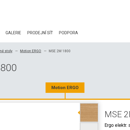
GALERIE
PRODEJNÍ SÍŤ
PODPORA
BLOG
né stoly
Motion ERGO
MSE 2M 1800
CERTIFIKÁTY
1800
EKOLOGIE
KE STAŽENÍ
Motion ERGO
3D DATA
MSE 2
VELKOOBCHODNÍ KONTAKTY
Ergo elektr. 