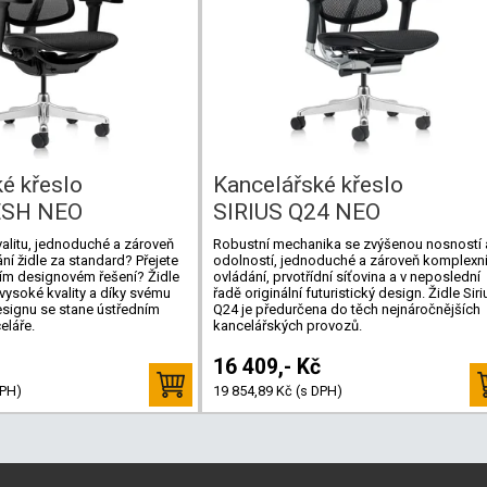
é křeslo
Kancelářské křeslo
ESH NEO
SIRIUS Q24 NEO
valitu, jednoduché a zároveň
Robustní mechanika se zvýšenou nosností 
ní židle za standard? Přejete
odolností, jednoduché a zároveň komplexn
álním designovém řešení? Židle
ovládání, prvotřídní síťovina a v neposlední
 vysoké kvality a díky svému
řadě originální futuristický design. Židle Siri
esignu se stane ústředním
Q24 je předurčena do těch nejnáročnějších
eláře.
kancelářských provozů.
16 409,- Kč
DPH)
19 854,89 Kč (s DPH)