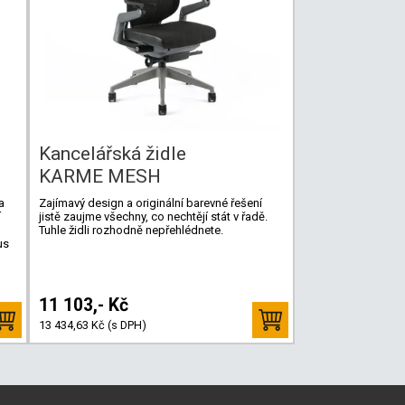
Kancelářská židle
KARME MESH
a
Zajímavý design a originální barevné řešení
í
jistě zaujme všechny, co nechtějí stát v řadě.
Tuhle židli rozhodně nepřehlédnete.
us
11 103,- Kč
13 434,63 Kč (s DPH)