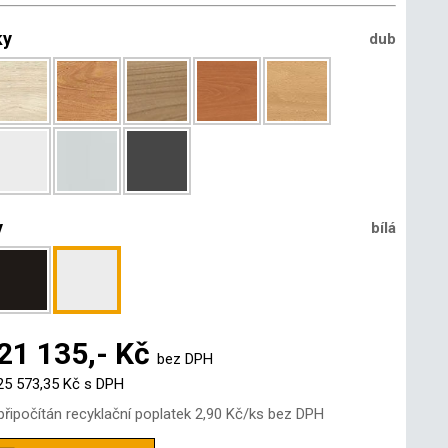
ky
dub
y
bílá
21 135,- Kč
bez DPH
25 573,35 Kč
s DPH
řipočítán recyklační poplatek
2,90 Kč
/ks bez DPH