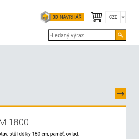
3D
NÁVRHÁŘ
CZE
Česky
English
Deutsch
M 1800
stav. stůl délky 180 cm, paměť. ovlad.