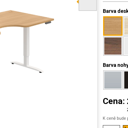
Barva des
Barva noh
Cena:
K ceně bude p