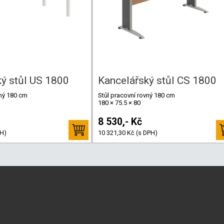
ý stůl US 1800
Kancelářský stůl CS 1800
vný 180 cm
Stůl pracovní rovný 180 cm
180 × 75.5 × 80
8 530,- Kč
PH)
10 321,30 Kč (s DPH)