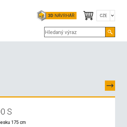
3D
NÁVRHÁŘ
CZE
Česky
English
Deutsch
0 S
desku 175 cm