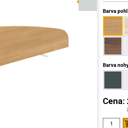
Barva poh
Barva noh
Cena: