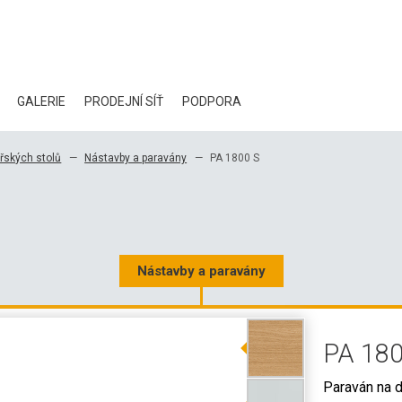
GALERIE
PRODEJNÍ SÍŤ
PODPORA
BLOG
řských stolů
Nástavby a paravány
PA 1800 S
CERTIFIKÁTY
EKOLOGIE
KE STAŽENÍ
Nástavby a paravány
3D DATA
PA 180
VELKOOBCHODNÍ KONTAKTY
Paraván na 