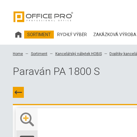
SORTIMENT
RYCHLÝ VÝBĚR
ZAKÁZKOVÁ VÝROBA
KANCELÁŘSKÝ NÁBYTEK HOBIS
Home
Sortiment
Kancelářský nábytek HOBIS
Doplňky kancelá
KANCELÁŘSKÉ ŽIDLE A DOPLŇKY OFFICE PRO
Paraván PA 1800 S