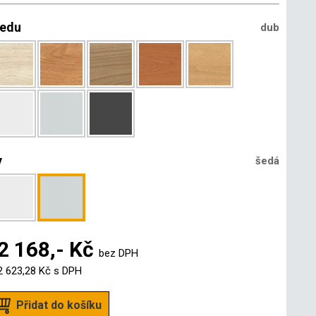
ledu
dub
y
šedá
2 168,- Kč
bez DPH
2 623,28 Kč
s DPH
Přidat do košíku