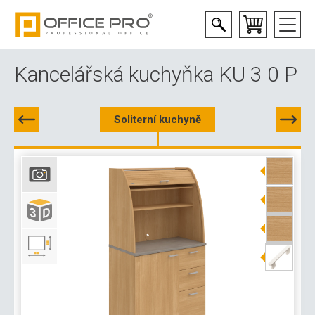
Kancelářská kuchyňka KU 3 0 P
Soliterní kuchyně