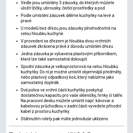
Vedle jsou umístěny 3 zásuvky, do kterých můžete
uložit lžičky, ubrousky, čistící prostředky a pod.
Podle umístění zásuvek dělíme kuchyňky na levé a
pravé.
U modelů bez dřezu jsou zásuvky plnohodnotné na
celou hloubku kuchyně.
V provedení se dřezem je hloubka dvou vrchních
zásuvek zkrácena právě z důvodu umístění dřezu
Jedna zásuvka je vybavena plastovým příborníkem,
které lze také samostatně dokoupit.
Spodní zásuvka je velkoprostorová na celou hloubku
kuchyňky. Do ní je možné umístit objemnější předměty,
nebo plastový odpadkový koš, který nabízíme jako
samostatný doplněk.
Dvě police ve vrchní části kuchyňky poskytují
dostatečnou kapacitu pro vaše skleničky, hrnky či talíře.
Na pracovní desku můžete umístit např. kávovar a
kabelovou průchodkou v zadní části vyvedete přívodní
kabel z prostoru kuchyňky.
Stáhnutím rolety pak máte jednoduše uklizeno.