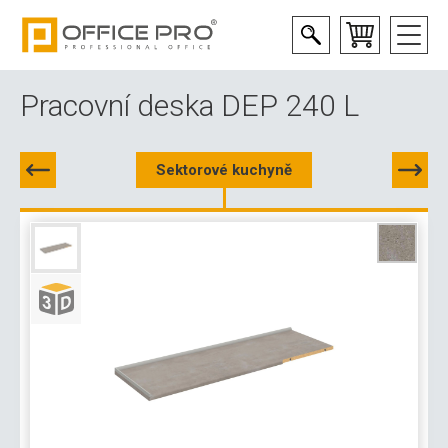
Pracovní deska DEP 240 L
Sektorové kuchyně