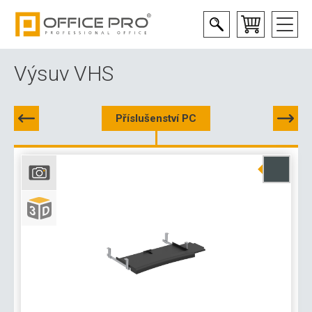
Výsuv VHS
Příslušenství PC