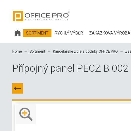
SORTIMENT
RYCHLÝ VÝBĚR
ZAKÁZKOVÁ VÝROBA
KANCELÁŘSKÝ NÁBYTEK HOBIS
Home
Sortiment
Kancelářské židle a doplňky OFFICE PRO
Zás
KANCELÁŘSKÉ ŽIDLE A DOPLŇKY OFFICE PRO
Přípojný panel PECZ B 002