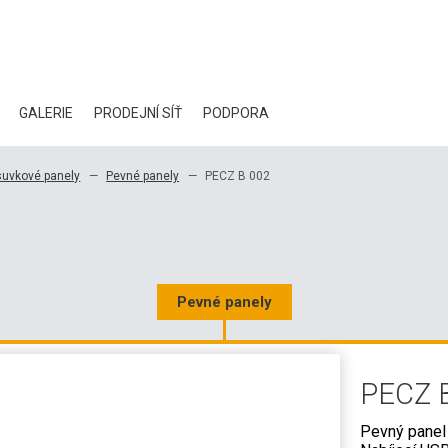
GALERIE
PRODEJNÍ SÍŤ
PODPORA
BLOG
uvkové panely
Pevné panely
PECZ B 002
CERTIFIKÁTY
EKOLOGIE
KE STAŽENÍ
Pevné panely
3D DATA
PECZ 
VELKOOBCHODNÍ KONTAKTY
Pevný panel 