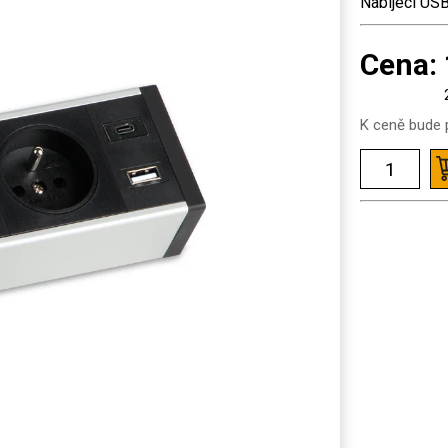
Nabíjecí US
Cena:
K ceně bude p