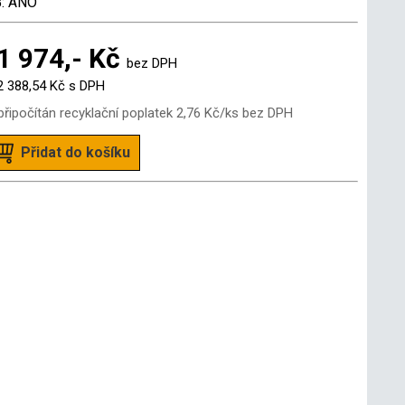
B: ANO
1 974,- Kč
bez DPH
2 388,54 Kč
s DPH
řipočítán recyklační poplatek
2,76 Kč
/ks bez DPH
Přidat do košíku