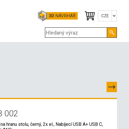
3D
NÁVRHÁŘ
CZE
Česky
English
Deutsch
B 002
na hranu stolu, černý, 2x el., Nabíjecí USB A+ USB C,