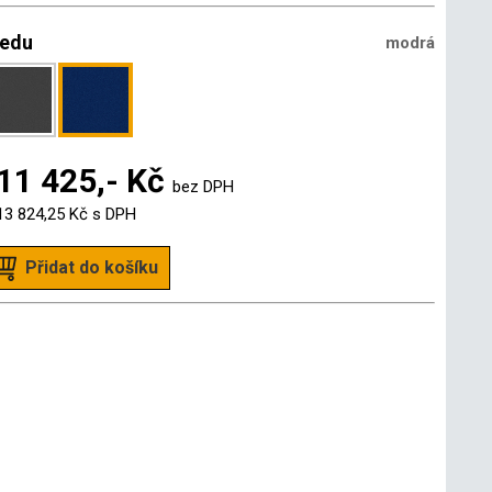
ledu
modrá
11 425,- Kč
bez DPH
13 824,25 Kč
s DPH
Přidat do košíku