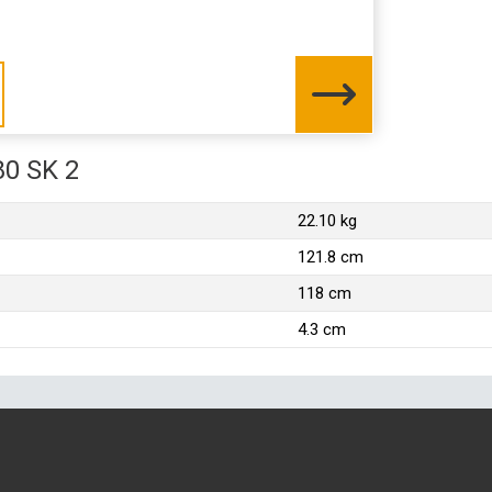
80 SK 2
22.10 kg
121.8 cm
118 cm
4.3 cm