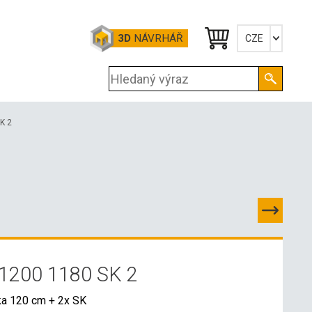
3D
NÁVRHÁŘ
CZE
Česky
English
Deutsch
K 2
1200 1180 SK 2
ka 120 cm + 2x SK