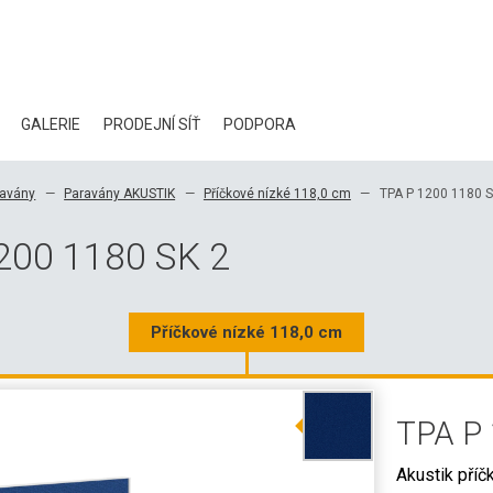
GALERIE
PRODEJNÍ SÍŤ
PODPORA
BLOG
ravány
Paravány AKUSTIK
Příčkové nízké 118,0 cm
TPA P 1200 1180 S
CERTIFIKÁTY
200 1180 SK 2
EKOLOGIE
KE STAŽENÍ
Příčkové nízké 118,0 cm
3D DATA
TPA P 
VELKOOBCHODNÍ KONTAKTY
Akustik příč