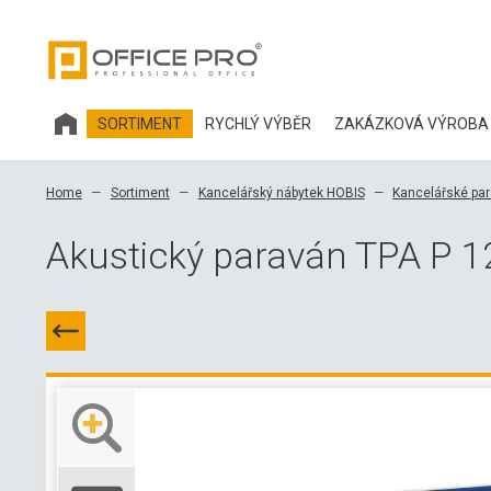
SORTIMENT
RYCHLÝ VÝBĚR
ZAKÁZKOVÁ VÝROBA
KANCELÁŘSKÝ NÁBYTEK HOBIS
Home
Sortiment
Kancelářský nábytek HOBIS
Kancelářské pa
KANCELÁŘSKÉ ŽIDLE A DOPLŇKY OFFICE PRO
Akustický paraván TPA P 1