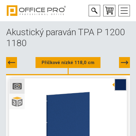
Akustický paraván TPA P 1200
1180
Příčkové nízké 118,0 cm