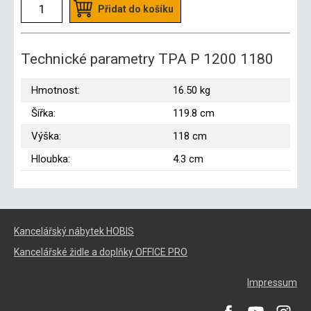
Přidat do košíku
Technické parametry TPA P 1200 1180
Hmotnost:
16.50 kg
Šířka:
119.8 cm
Výška:
118 cm
Hloubka:
4.3 cm
Kancelářský nábytek HOBIS
Kancelářské židle a doplňky OFFICE PRO
Impressum