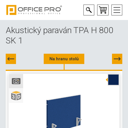
Akustický paraván TPA H 800
SK 1
Na hranu stolů