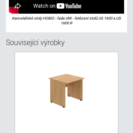
Kancelářské stoly HOBIS - řada UNI - řetězení stolů US 1600 a US
1600 R
Související výrobky