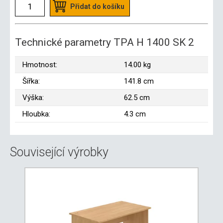
Přidat do košíku
Technické parametry TPA H 1400 SK 2
Hmotnost:
14.00 kg
Šířka:
141.8 cm
Výška:
62.5 cm
Hloubka:
4.3 cm
Související výrobky