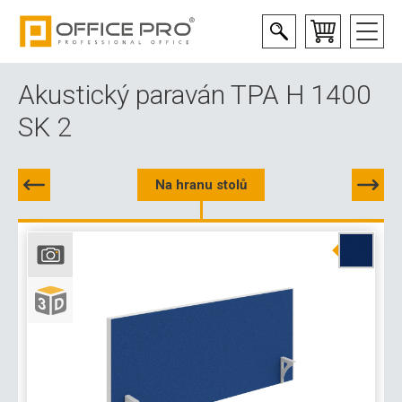
Akustický paraván TPA H 1400
SK 2
Na hranu stolů