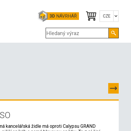
3D
NÁVRHÁŘ
CZE
Česky
English
Deutsch
PSO
ená kancelářská židle má oproti Calypsu GRAND