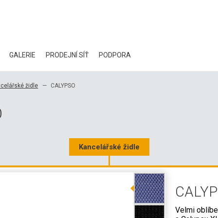
GALERIE
PRODEJNÍ SÍŤ
PODPORA
BLOG
celářské židle
CALYPSO
CERTIFIKÁTY
O
EKOLOGIE
KE STAŽENÍ
Kancelářské židle
3D DATA
CALY
VELKOOBCHODNÍ KONTAKTY
Velmi oblíb