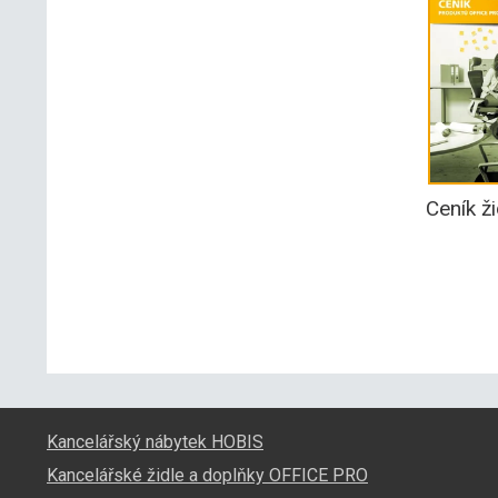
Ceník ži
Kancelářský nábytek HOBIS
Kancelářské židle a doplňky OFFICE PRO