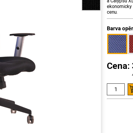
a Calypsu XL
ekonomicky z
cenu.
Barva opě
Cena: