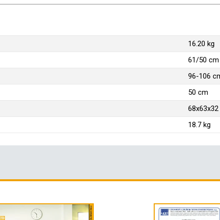
16.20 kg
61/50 cm
96-106 c
50 cm
68x63x32
18.7 kg