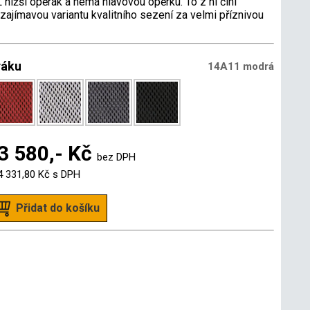
 nižší opěrák a nemá hlavovou opěrku. To z ní činí
ajímavou variantu kvalitního sezení za velmi příznivou
ráku
14A11 modrá
3 580,- Kč
bez DPH
4 331,80 Kč
s DPH
Přidat do košíku