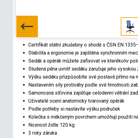
Certifikát státní zkušebny o shodě s ČSN EN 13
Stabilita a ergonomie je zajištěna synchronním m
Sedák a opěrák můžete zafixovat ve kterékoliv po
Studená pěna uvnitř sedáku zaručuje jeho vysokou 
Výšku sedáku přizpůsobíte své postavě přímo na mí
Nastavením síly protiváhy podle své hmotnosti za
Samonosná síťovina zajišťuje celodenní větrání zad
Uživatelé ocení anatomicky tvarovaný opěrák
Podle potřeby si nastavíte výšku područek
Kolečka s měkčeným povrchem umožňují použití na 
Nosnost židle 120 kg
3 roky záruka