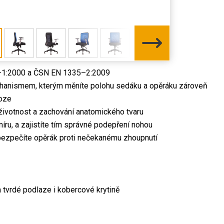
35–1:2000 a ČSN EN 1335–2:2009
echanismem, kterým měníte polohu sedáku a opěráku zároveň
loze
životnost a zachování anatomického tvaru
ru, a zajistíte tím správné podepření nohou
bezpečíte opěrák proti nečekanému zhoupnutí
tvrdé podlaze i kobercové krytině