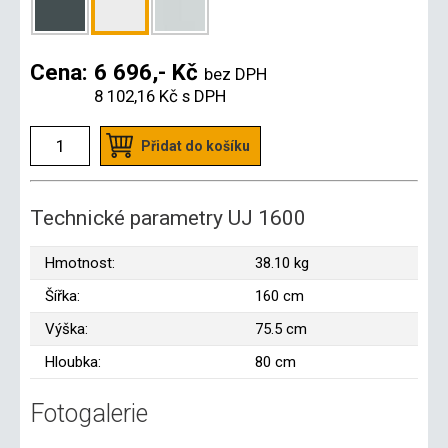
Cena:
6 696,- Kč
bez DPH
8 102,16 Kč
s DPH
Přidat do košíku
Technické parametry UJ 1600
Hmotnost:
38.10 kg
Šířka:
160 cm
Výška:
75.5 cm
Hloubka:
80 cm
Fotogalerie