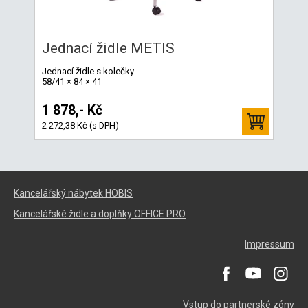
Jednací židle METIS
Jednací židle s kolečky
58/41 × 84 × 41
1 878,- Kč
2 272,38 Kč (s DPH)
Kancelářský nábytek HOBIS
Kancelářské židle a doplňky OFFICE PRO
Impressum
Vstup do partnerské zóny