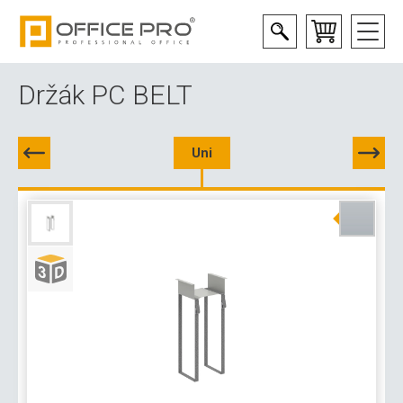
Držák PC BELT
Uni