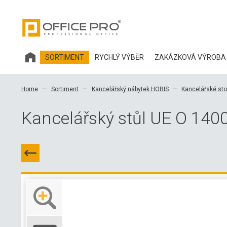
SORTIMENT
RYCHLÝ VÝBĚR
ZAKÁZKOVÁ VÝROBA
KANCELÁŘSKÝ NÁBYTEK HOBIS
Home
Sortiment
Kancelářský nábytek HOBIS
Kancelářské sto
KANCELÁŘSKÉ ŽIDLE A DOPLŇKY OFFICE PRO
Kancelářský stůl UE O 140