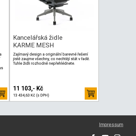
Kancelářská židle
KARME MESH
a
Zajímavý design a originální barevné řešení
í
jistě zaujme všechny, co nechtějí stát v řadě.
Tuhle židli rozhodně nepřehlédnete.
us
11 103,- Kč
13 434,63 Kč (s DPH)
Impressum