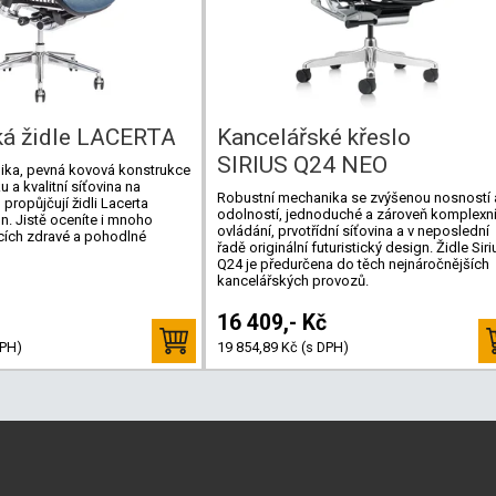
ká židle LACERTA
Kancelářské křeslo
SIRIUS Q24 NEO
ka, pevná kovová konstrukce
u a kvalitní síťovina na
Robustní mechanika se zvýšenou nosností 
propůjčují židli Lacerta
odolností, jednoduché a zároveň komplexn
gn. Jistě oceníte i mnoho
ovládání, prvotřídní síťovina a v neposlední
cích zdravé a pohodlné
řadě originální futuristický design. Židle Siri
Q24 je předurčena do těch nejnáročnějších
kancelářských provozů.
16 409,- Kč
DPH)
19 854,89 Kč (s DPH)