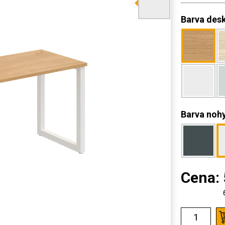
Barva des
Barva noh
Cena: