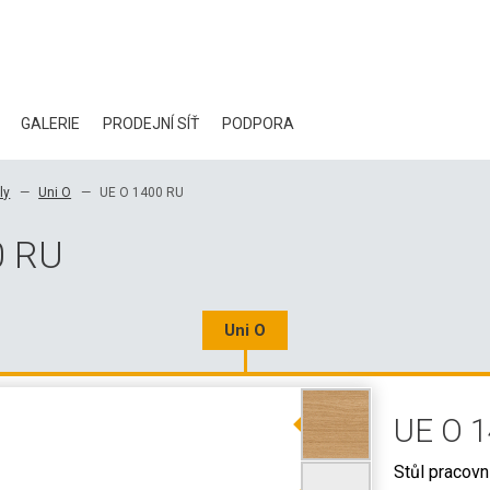
GALERIE
PRODEJNÍ SÍŤ
PODPORA
BLOG
ly
Uni O
UE O 1400 RU
CERTIFIKÁTY
0 RU
EKOLOGIE
KE STAŽENÍ
Uni O
3D DATA
UE O 
VELKOOBCHODNÍ KONTAKTY
Stůl pracovn