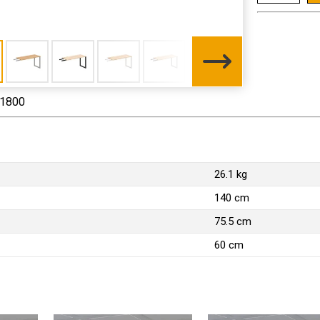
 1800
26.1 kg
140 cm
75.5 cm
60 cm