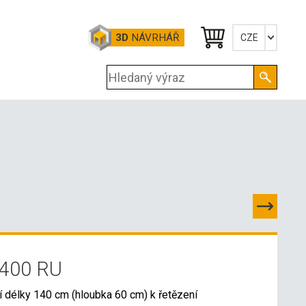
3D
NÁVRHÁŘ
CZE
Česky
English
Deutsch
1400 RU
í délky 140 cm (hloubka 60 cm) k řetězení