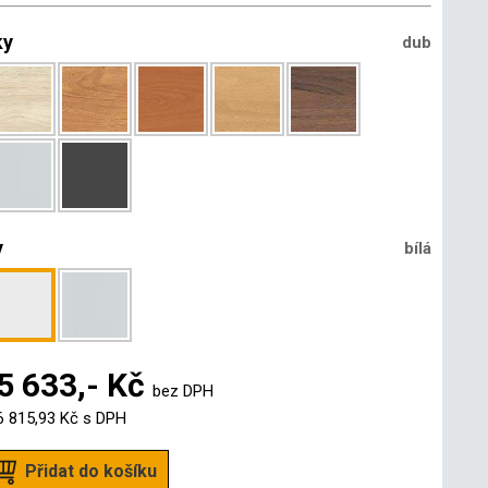
ky
dub
y
bílá
5 633,- Kč
bez DPH
6 815,93 Kč
s DPH
Přidat do košíku