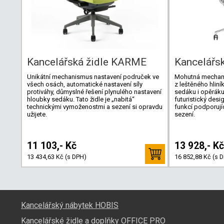
Kancelářská židle KARME
Kancelářs
Unikátní mechanismus nastavení područek ve
Mohutná mechani
všech osách, automatické nastavení síly
z leštěného hliník
protiváhy, důmyslné řešení plynulého nastavení
sedáku i opěráku 
hloubky sedáku. Tato židle je „nabitá“
futuristický desi
technickými vymoženostmi a sezení si opravdu
funkcí podporují
užijete.
sezení.
11 103,- Kč
13 928,- Kč
13 434,63 Kč (s DPH)
16 852,88 Kč (s 
Kancelářský nábytek HOBIS
Kancelářské židle a doplňky OFFICE PRO