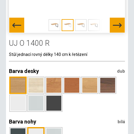
UJ O 1400 R
Stůl jednací rovný délky 140 cm k řetězení
Barva desky
dub
Barva nohy
bílá