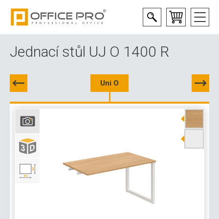
Jednací stůl UJ O 1400 R
Uni O