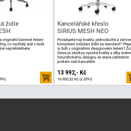
á židle
Kancelářské křeslo
ESH
SIRIUS MESH NEO
 originální barevné řešení
Považujete top kvalitu, jednoduché a zárov
ny, co nechtějí stát v řadě.
komplexní ovládání židle za standard? Přeje
odně nepřehlédnete.
si židli v originálním designovém řešení? Ži
Sirius je zárukou vysoké kvality a díky svém
futuristickému designu se stane ústředním
prvkem vaší kanceláře.
13 992,- Kč
DPH)
16 930,32 Kč (s DPH)