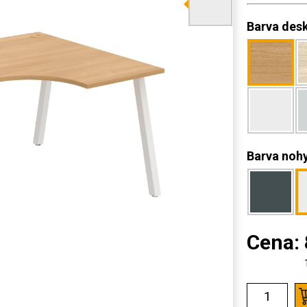
Barva des
Barva noh
Cena: