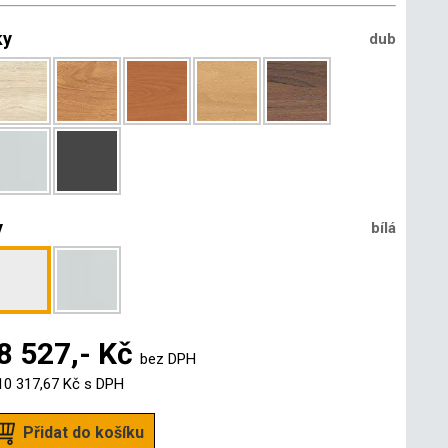
ky
dub
y
bílá
8 527,- Kč
bez DPH
10 317,67 Kč
s DPH
Přidat do košíku