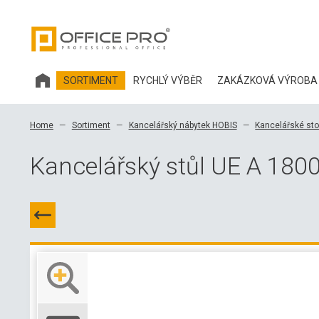
SORTIMENT
RYCHLÝ VÝBĚR
ZAKÁZKOVÁ VÝROBA
KANCELÁŘSKÝ NÁBYTEK HOBIS
Home
Sortiment
Kancelářský nábytek HOBIS
Kancelářské sto
KANCELÁŘSKÉ ŽIDLE A DOPLŇKY OFFICE PRO
Kancelářský stůl UE A 1800