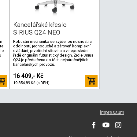
Kancelářské křeslo
SIRIUS Q24 NEO
eň
Robustní mechanika se zvýšenou nosností a
te
odolností, jednoduché a zároveň komplexní
dle
ovládání, prvotřídní síťovina a v neposlední
u
řadě originální futuristický design. Židle Sirius
Q24 je předurčena do těch nejnáročnějších
kancelářských provozů.
16 409,- Kč
19 854,89 Kč (s DPH)
Impressum