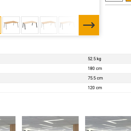
52.5 kg
180 cm
75.5 cm
120 cm