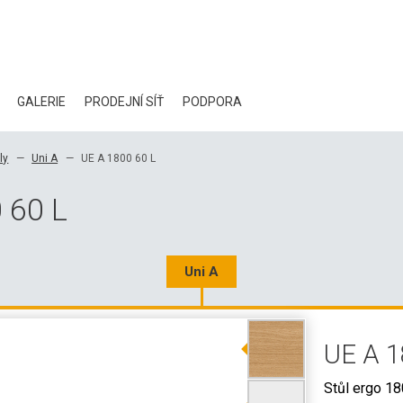
GALERIE
PRODEJNÍ SÍŤ
PODPORA
BLOG
ly
Uni A
UE A 1800 60 L
CERTIFIKÁTY
 60 L
EKOLOGIE
KE STAŽENÍ
Uni A
3D DATA
UE A 1
VELKOOBCHODNÍ KONTAKTY
Stůl ergo 18