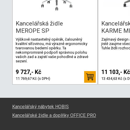
Kancelářská židle
Kancelářsk
MEROPE SP
KARME M
Výškově nastavitelný opěrák, čalouněný
Zajímavý design a
kvalitní síťovinou, má výrazně ergonomicky
jistě zaujme všech
tvarovanou bederní opěrku. Ta
Tuhle židli rozh
nekompromisně podpoří správnou polohu
vašich zad a zajistí vaše pohodlné a zdravé
sezení.
9 727,- Kč
11 103,- Kč
11 769,67 Kč (s DPH)
13 434,63 Kč (s 
Kancelářský nábytek HOBIS
Kancelářské židle a doplňky OFFICE PRO