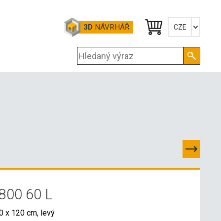
3D
NÁVRHÁŘ
CZE
Česky
English
Deutsch
800 60 L
0 x 120 cm, levý