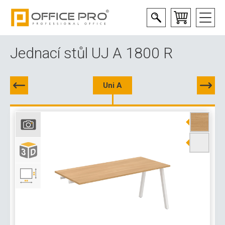
Jednací stůl UJ A 1800 R
Uni A