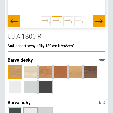
UJ A 1800 R
Stůl jednací rovný délky 180 cm k řetězení
Barva desky
dub
Barva nohy
bílá