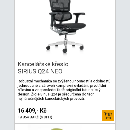
Kancelářské křeslo
SIRIUS Q24 NEO
Robustní mechanika se zvýšenou nosností a odolností,
jednoduché a zároveň komplexní ovládání, prvotřídní
síťovina a v neposlední řadě originální futuristický
design. Židle Sirius Q24 je předurčena do těch
nejnáročnějších kancelářských provozů.
16 409,- Kč
19 854,89 Kč (s DPH)