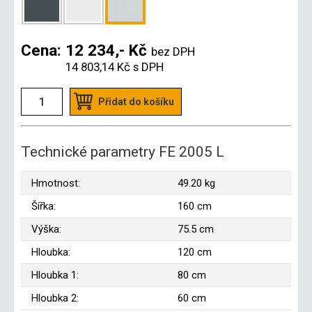
Cena:
12 234,- Kč
bez DPH
14 803,14 Kč
s DPH
Přidat do košíku
Technické parametry FE 2005 L
Hmotnost:
49.20 kg
Šířka:
160 cm
Výška:
75.5 cm
Hloubka:
120 cm
Hloubka 1:
80 cm
Hloubka 2:
60 cm