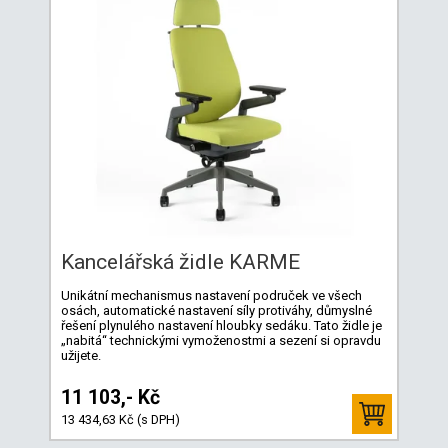
Kancelářská židle KARME
Unikátní mechanismus nastavení područek ve všech
osách, automatické nastavení síly protiváhy, důmyslné
řešení plynulého nastavení hloubky sedáku. Tato židle je
„nabitá“ technickými vymoženostmi a sezení si opravdu
užijete.
11 103,- Kč
13 434,63 Kč (s DPH)