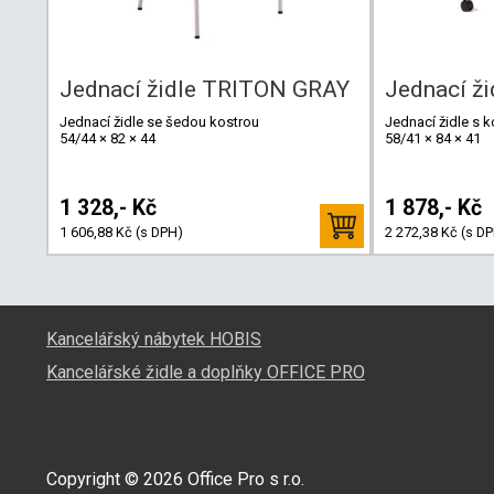
Jednací židle TRITON GRAY
Jednací ž
Jednací židle se šedou kostrou
Jednací židle s 
54/44 × 82 × 44
58/41 × 84 × 41
1 328,- Kč
1 878,- Kč
1 606,88 Kč (s DPH)
2 272,38 Kč (s D
Kancelářský nábytek HOBIS
Kancelářské židle a doplňky OFFICE PRO
Copyright © 2026 Office Pro s r.o.