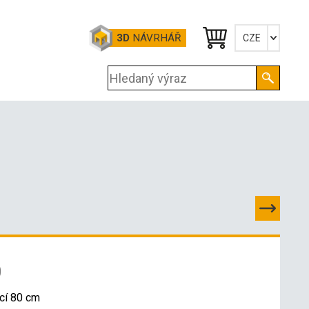
3D
NÁVRHÁŘ
CZE
Česky
English
Deutsch
0
cí 80 cm