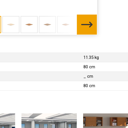
11.35 kg
80 cm
_ cm
80 cm