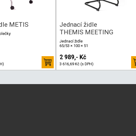
idle METIS
Jednací židle
THEMIS MEETING
kolečky
Jednací židle
65/53 × 100 × 51
2 989,- Kč
PH)
3 616,69 Kč (s DPH)