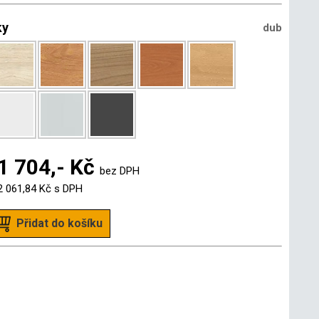
ky
dub
1 704,- Kč
bez DPH
2 061,84 Kč
s DPH
Přidat do košíku