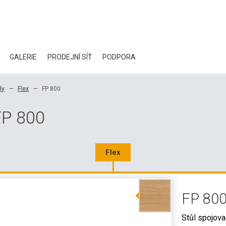
GALERIE
PRODEJNÍ SÍŤ
PODPORA
BLOG
ly
Flex
FP 800
CERTIFIKÁTY
FP 800
EKOLOGIE
KE STAŽENÍ
Flex
3D DATA
FP 80
VELKOOBCHODNÍ KONTAKTY
Stůl spojova