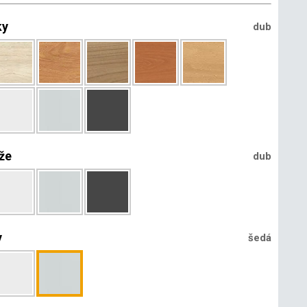
ky
dub
že
dub
y
šedá