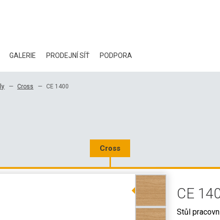
GALERIE
PRODEJNÍ SÍŤ
PODPORA
BLOG
ly
Cross
CE 1400
CERTIFIKÁTY
EKOLOGIE
KE STAŽENÍ
Cross
3D DATA
CE 14
VELKOOBCHODNÍ KONTAKTY
Stůl pracovn