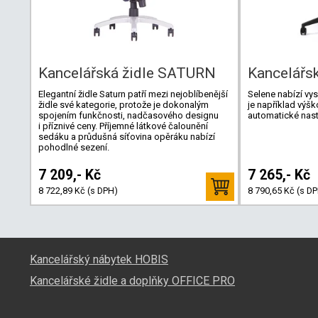
Kancelářská židle SATURN
Kancelářs
Elegantní židle Saturn patří mezi nejoblíbenější
Selene nabízí vys
židle své kategorie, protože je dokonalým
je například výšk
spojením funkčnosti, nadčasového designu
automatické nast
i příznivé ceny. Příjemné látkové čalounění
sedáku a průdušná síťovina opěráku nabízí
pohodlné sezení.
7 209,- Kč
7 265,- Kč
8 722,89 Kč (s DPH)
8 790,65 Kč (s D
Kancelářský nábytek HOBIS
Kancelářské židle a doplňky OFFICE PRO