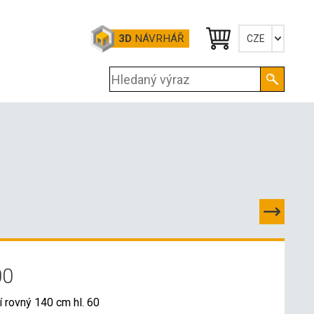
3D
NÁVRHÁŘ
CZE
Česky
English
Deutsch
00
í rovný 140 cm hl. 60