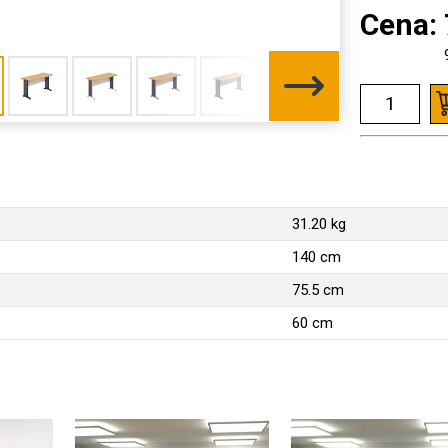
Cena:
31.20 kg
140 cm
75.5 cm
60 cm