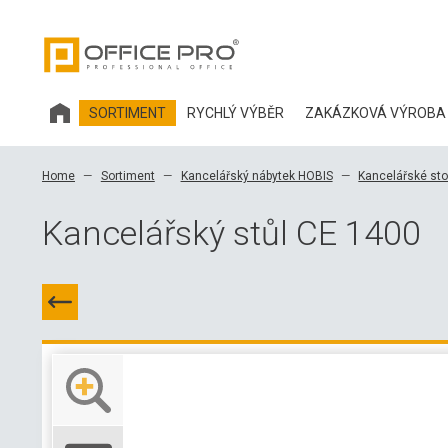
SORTIMENT
RYCHLÝ VÝBĚR
ZAKÁZKOVÁ VÝROBA
KANCELÁŘSKÝ NÁBYTEK HOBIS
Home
Sortiment
Kancelářský nábytek HOBIS
Kancelářské sto
KANCELÁŘSKÉ ŽIDLE A DOPLŇKY OFFICE PRO
Kancelářský stůl CE 1400