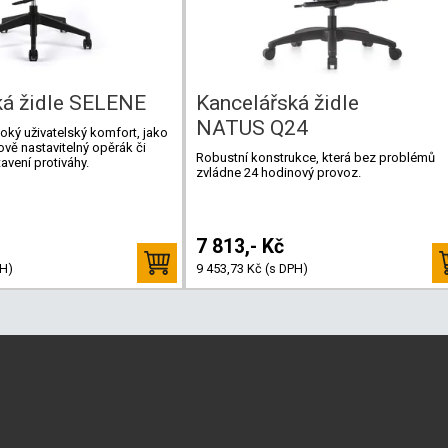
ká židle SELENE
Kancelářská židle
NATUS Q24
oký uživatelský komfort, jako
ově nastavitelný opěrák či
Robustní konstrukce, která bez problémů
avení protiváhy.
zvládne 24 hodinový provoz.
7 813,- Kč
PH)
9 453,73 Kč (s DPH)