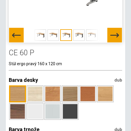
CE 60 P
Stůl ergo pravý 160 x 120 cm
Barva desky
dub
Barva trnože
dub