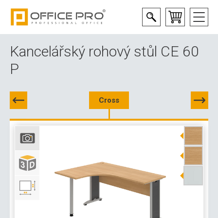
Kancelářský rohový stůl CE 60
P
Cross