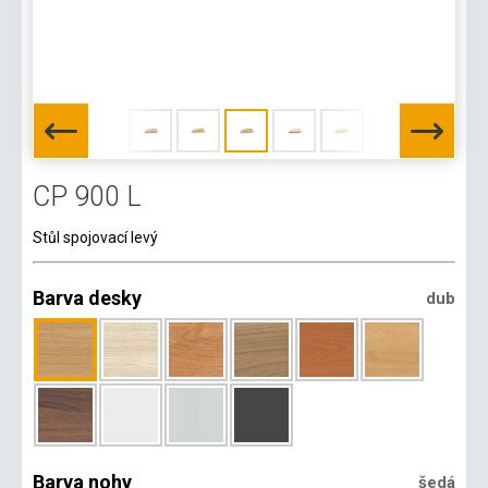
CP 900 L
Stůl spojovací levý
Barva desky
dub
Barva nohy
šedá