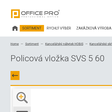
SORTIMENT
RYCHLÝ VÝBĚR
ZAKÁZKOVÁ VÝROBA
KANCELÁŘSKÝ NÁBYTEK HOBIS
Home
Sortiment
Kancelářský nábytek HOBIS
Kancelářské skř
KANCELÁŘSKÉ ŽIDLE A DOPLŇKY OFFICE PRO
Policová vložka SVS 5 60