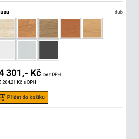
pusu
dub
4 301,- Kč
bez DPH
5 204,21 Kč
s DPH
Přidat do košíku