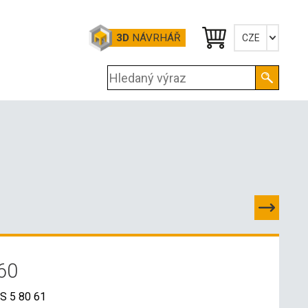
3D
NÁVRHÁŘ
CZE
Česky
English
Deutsch
60
 S 5 80 61