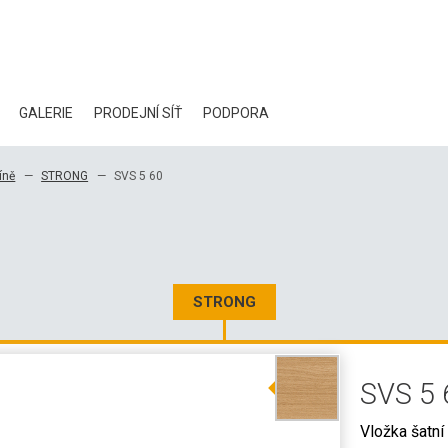
GALERIE
PRODEJNÍ SÍŤ
PODPORA
BLOG
íně
STRONG
SVS 5 60
CERTIFIKÁTY
EKOLOGIE
KE STAŽENÍ
STRONG
3D DATA
SVS 5 
VELKOOBCHODNÍ KONTAKTY
Vložka šatní