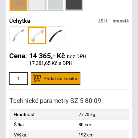
Úchytka
USH – hranatá
Cena:
14 365,- Kč
bez DPH
17 381,65 Kč
s DPH
Přidat do košíku
Technické parametry SZ 5 80 09
Hmotnost:
77.70 kg
Šířka:
80 cm
Výška:
192 cm