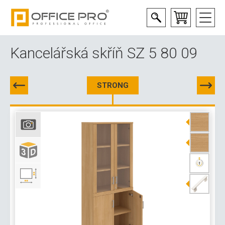
Kancelářská skříň SZ 5 80 09
STRONG