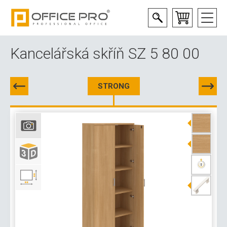
Kancelářská skříň SZ 5 80 00
STRONG