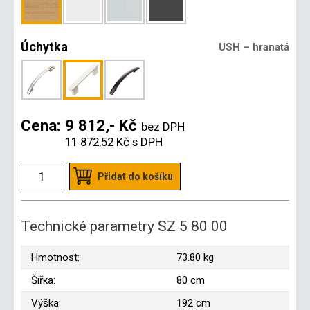
Úchytka
USH – hranatá
Cena:
9 812,- Kč
bez DPH
11 872,52 Kč
s DPH
Přidat do košíku
Technické parametry SZ 5 80 00
Hmotnost:
73.80 kg
Šířka:
80 cm
Výška:
192 cm