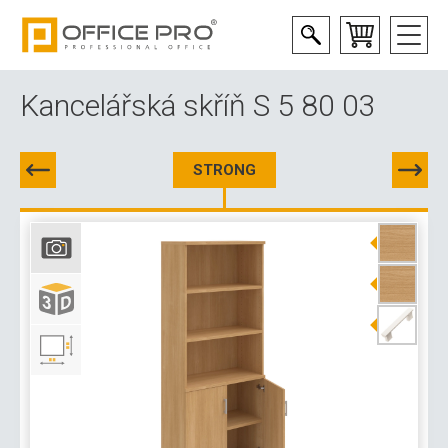
Kancelářská skříň S 5 80 03
STRONG