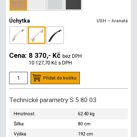
Úchytka
USH – hranatá
Cena:
8 370,- Kč
bez DPH
10 127,70 Kč
s DPH
Přidat do košíku
Technické parametry S 5 80 03
Hmotnost:
62.40 kg
Šířka:
80 cm
Výška:
192 cm