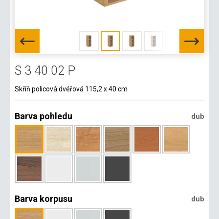
S 3 40 02 P
Skříň policová dvéřová 115,2 x 40 cm
Barva pohledu
dub
Barva korpusu
dub