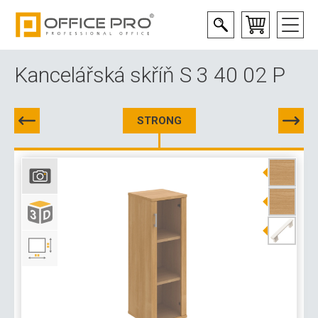
Kancelářská skříň S 3 40 02 P
STRONG