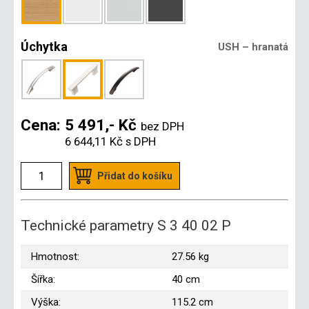
Úchytka
USH – hranatá
Cena:
5 491,- Kč
bez DPH
6 644,11 Kč
s DPH
Přidat do košíku
Technické parametry S 3 40 02 P
Hmotnost:
27.56 kg
Šířka:
40 cm
Výška:
115.2 cm