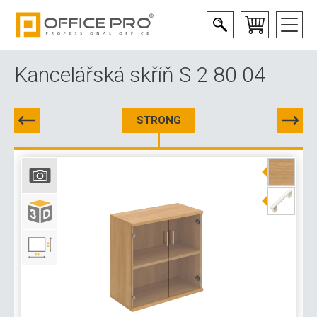
Kancelářská skříň S 2 80 04
STRONG