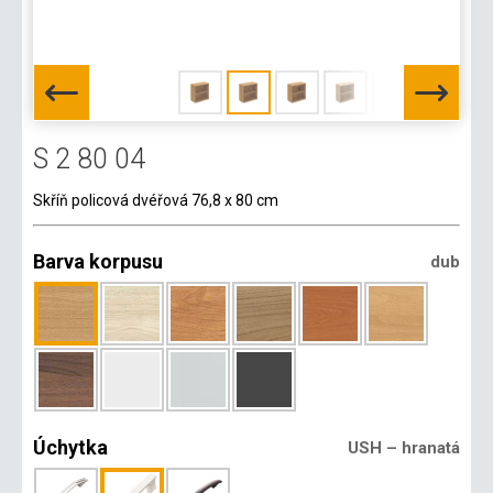
S 2 80 04
Skříň policová dvéřová 76,8 x 80 cm
Barva korpusu
dub
Úchytka
USH – hranatá