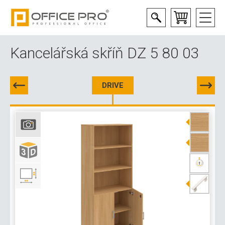
Kancelářská skříň DZ 5 80 03
DRIVE