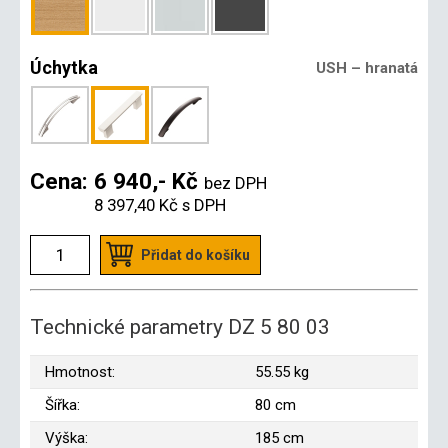
Úchytka
USH – hranatá
Cena:
6 940,- Kč
bez DPH
8 397,40 Kč
s DPH
Přidat do košíku
Technické parametry DZ 5 80 03
Hmotnost:
55.55 kg
Šířka:
80 cm
Výška:
185 cm