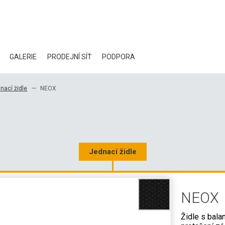
GALERIE
PRODEJNÍ SÍŤ
PODPORA
BLOG
nací židle
NEOX
CERTIFIKÁTY
EKOLOGIE
KE STAŽENÍ
Jednací židle
3D DATA
NEOX
VELKOOBCHODNÍ KONTAKTY
Židle s bala