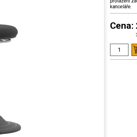
protažení zá
kanceláře.
Cena: