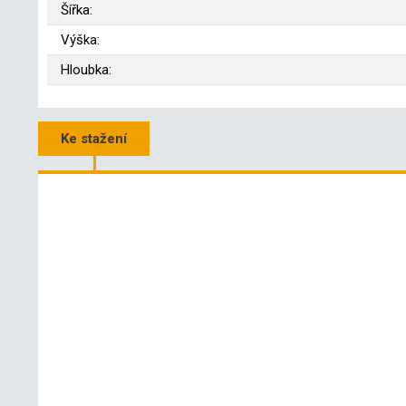
Šířka:
Výška:
Hloubka:
Ke stažení