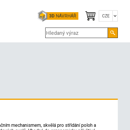
3D
NÁVRHÁŘ
CZE
Česky
English
Deutsch
nčním mechanismem, skvělá pro střídání poloh a