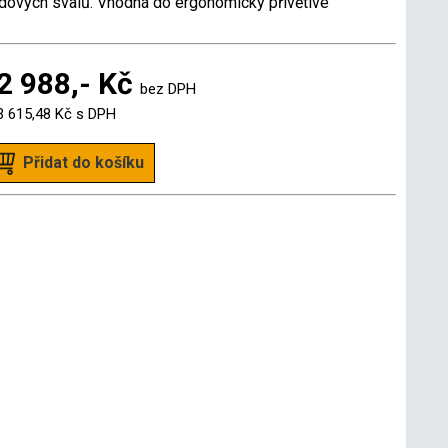
dových svalů. Vhodná do ergonomicky přívětivé
2 988,- Kč
bez DPH
3 615,48 Kč
s DPH
Přidat do košíku