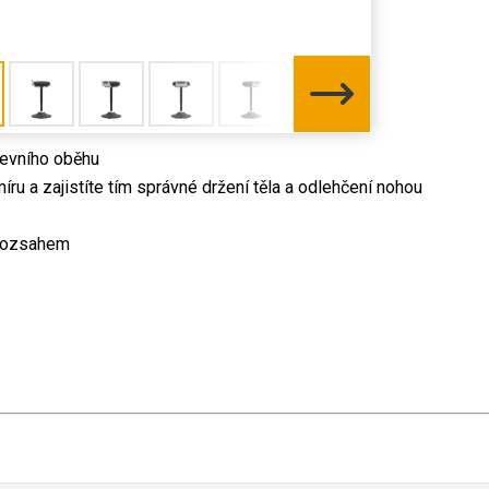
revního oběhu
u a zajistíte tím správné držení těla a odlehčení nohou
 rozsahem