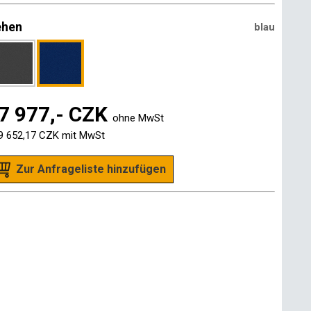
ehen
blau
7 977,- CZK
ohne MwSt
9 652,17 CZK
mit MwSt
Zur Anfrageliste hinzufügen