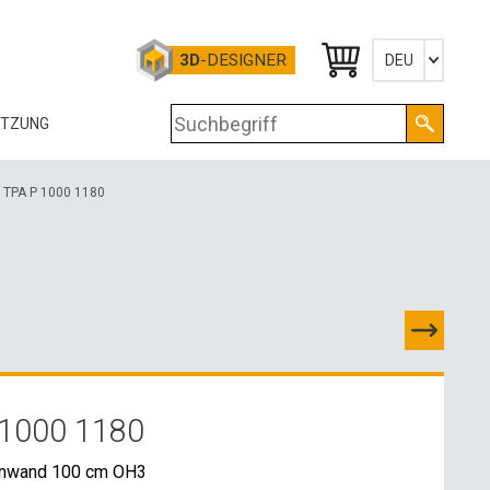
3D
-DESIGNER
DEU
Česky
ÜTZUNG
English
Deutsch
OG
TPA P 1000 1180
RTIFIKATE
OLOGIE
RUNTERLADEN
-DATEN
1000 1180
OSSHANDELSKONTAKTE
nnwand 100 cm OH3