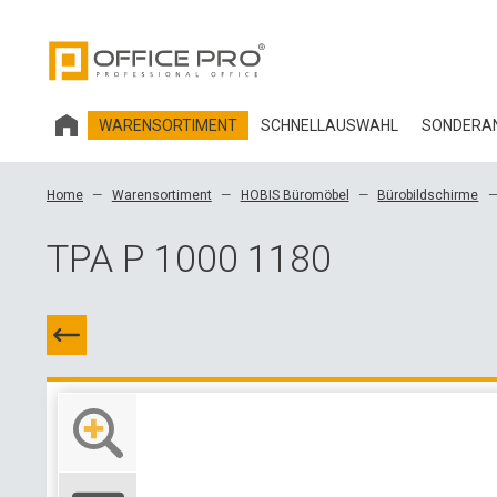
WARENSORTIMENT
SCHNELLAUSWAHL
SONDERAN
HOBIS BÜROMÖBEL
Home
Warensortiment
HOBIS Büromöbel
Bürobildschirme
BÜROSTÜHLE UND ZUBEHÖR OFFICE PRO
TPA P 1000 1180