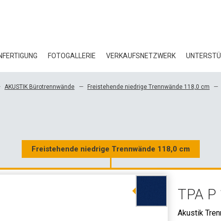
FERTIGUNG
FOTOGALLERIE
VERKAUFSNETZWERK
UNTERST
BL
AKUSTIK Bürotrennwände
Freistehende niedrige Trennwände 118,0 cm
ZE
ÖK
HE
Freistehende niedrige Trennwände 118,0 cm
3D
TPA P 
GR
Akustik Tre